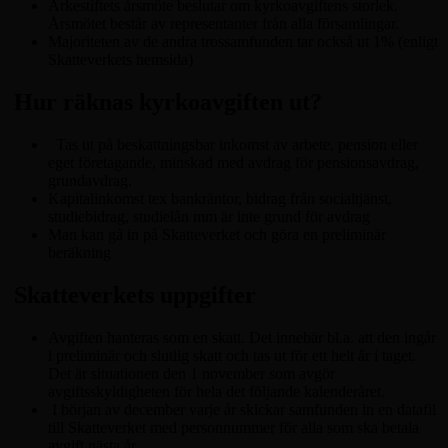
Ärkestiftets årsmöte beslutar om kyrkoavgiftens storlek.
Årsmötet består av representanter från alla församlingar.
Majoriteten av de andra trossamfunden tar också ut 1% (enligt
Skatteverkets hemsida)
Hur räknas kyrkoavgiften ut?
Tas ut på beskattningsbar inkomst av arbete, pension eller
eget företagande, minskad med avdrag för pensionsavdrag,
grundavdrag.
Kapitalinkomst tex bankräntor, bidrag från socialtjänst,
studiebidrag, studielån mm är inte grund för avdrag
Man kan gå in på Skatteverket och göra en preliminär
beräkning
Skatteverkets uppgifter
Avgiften hanteras som en skatt. Det innebär bl.a. att den ingår
i preliminär och slutlig skatt och tas ut för ett helt år i taget.
Det är situationen den 1 november som avgör
avgiftsskyldigheten för hela det följande kalenderåret.
I början av december varje år skickar samfunden in en datafil
till Skatteverket med personnummer för alla som ska betala
avgift nästa år.