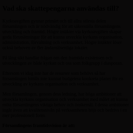
Vad ska skattepengarna användas till?
Kyrkoavgiften gynnar primärt och till allra största delen
församlingen och är nödvändig för att säkerställa församlingens
utveckling och framtid. Högre intäkter via kyrkoavgiften skapar
goda förutsättningar för att kunna utveckla kyrkans organisation,
administration, förvaltning och verksamhet. Högre intäkter löser
också behoven av fler ändamålsenliga lokaler.
På lång sikt handlar frågan om den framtida existensen och
utvecklingen av både kyrkan och oss som folkgrupp i diasporan.
Eftersom vi idag inte har de resurser som behövs så har
församlingen hittills inte kunnat budgetera konkreta planer för en
utveckling av kyrkans organisation och verksamhet.
Men församlingen, genom dess ledning, har höga ambitioner att
utveckla kyrkans organisation och verksamhet med målet att kunna
möta församlingens viktiga behov och önskemål. I dessa ambitioner
ingår även att kvalitetsnivån på verksamheten höjs och bedrivs i en
mer professionell form.
Församlingens framtidsvision är att: