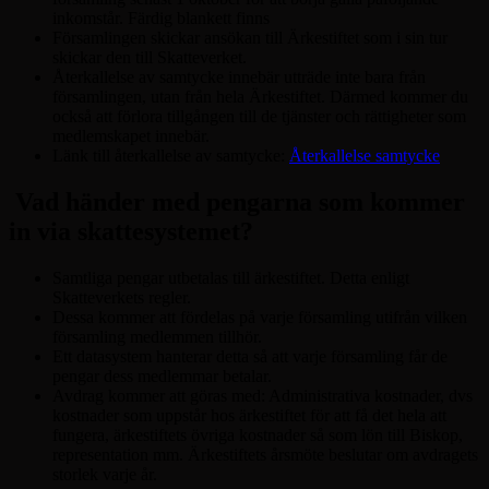
inkomstår. Färdig blankett finns
Församlingen skickar ansökan till Ärkestiftet som i sin tur
skickar den till Skatteverket.
Återkallelse av samtycke innebär utträde inte bara från
församlingen, utan från hela Ärkestiftet. Därmed kommer du
också att förlora tillgången till de tjänster och rättigheter som
medlemskapet innebär.
Länk till återkallelse av samtycke:
Återkallelse samtycke
Vad händer med pengarna som kommer
in via skattesystemet?
Samtliga pengar utbetalas till ärkestiftet. Detta enligt
Skatteverkets regler.
Dessa kommer att fördelas på varje församling utifrån vilken
församling medlemmen tillhör.
Ett datasystem hanterar detta så att varje församling får de
pengar dess medlemmar betalar.
Avdrag kommer att göras med: Administrativa kostnader, dvs
kostnader som uppstår hos ärkestiftet för att få det hela att
fungera, ärkestiftets övriga kostnader så som lön till Biskop,
representation mm. Ärkestiftets årsmöte beslutar om avdragets
storlek varje år.