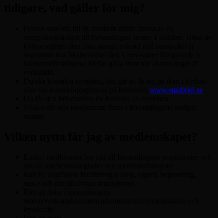
tidigare, vad gäller för mig?
Person som vill bli ny medlem måste lämna in en
samtyckesblankett till församlingen senast 1 oktober. Uttag av
kyrkoavgiften sker från januari månad ifall samtycket är
registrerat hos Skatteverket den 1 november föregående år.
Medlemsförmånerna börjar gälla först när skatteuttaget är
verkställd.
Du ska kontakta styrelsen, det går att få tag på dem i kyrkan
eller via kontaktuppgifterna på hemsidan
www.stgabriel.se
Du får den information du behöver av styrelsen.
Villkor för nya medlemmar finns i församlingens stadgar,
rutiner.
Vilken nytta får jag av medlemskapet?
Endast medlemmar har rätt till församlingens prästtjänster och
rätt till medlemsrättigheter och medlemsförmåner.
Rätt till avgiftsfria förrättningar (dop, vigsel, begravning,
mm.) och rätt till övriga prästtjänster.
Rätt att delta i församlingens
möten/verksamhet/sammankomster/kör/söndagsskola och
kyrkkaffe.