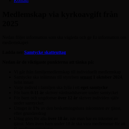
Kontakt
Medlemskap via kyrkoavgift från
2025
Nedan följer information som ska vägleda och ge Er information om
medlemskapet
Ladda ner
Samtycke skatteuttag
Nedan är de viktigaste punkterna att tänka på:
Vi går från familjemedlemskap till individuellt medlemskap
Samtycke ska inlämnas till styrelsen
senast
1 oktober 2024
,
helst innan
Varje individ i familjen ska fylla i ett
eget samtycke
För barn
0-11 år
skriver vårdnadshavare under samtycket
För barn och ungdomar
över 12 år
skriver individen själv
under samtycket
Uttaget är
1%
av den beskattningsbara inkomsten av tjänst,
efter grundavdrag
Uttag görs för alla
över 18 år
, när man har en inkomst av
tjänst. Men även barn under 18 år ska vara medlemmar för att
få medlemsrättigheter.