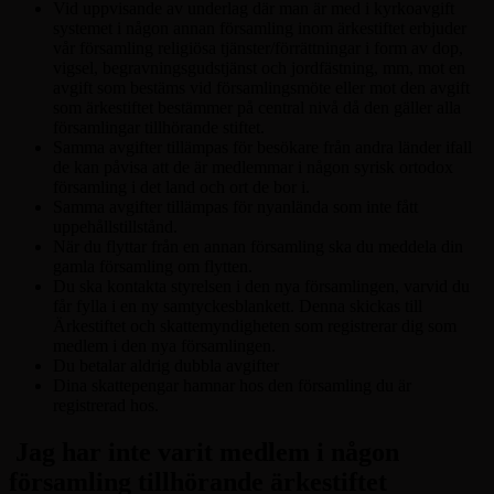
Vid uppvisande av underlag där man är med i kyrkoavgift
systemet i någon annan församling inom ärkestiftet erbjuder
vår församling religiösa tjänster/förrättningar i form av dop,
vigsel, begravningsgudstjänst och jordfästning, mm, mot en
avgift som bestäms vid församlingsmöte eller mot den avgift
som ärkestiftet bestämmer på central nivå då den gäller alla
församlingar tillhörande stiftet.
Samma avgifter tillämpas för besökare från andra länder ifall
de kan påvisa att de är medlemmar i någon syrisk ortodox
församling i det land och ort de bor i.
Samma avgifter tillämpas för nyanlända som inte fått
uppehållstillstånd.
När du flyttar från en annan församling ska du meddela din
gamla församling om flytten.
Du ska kontakta styrelsen i den nya församlingen, varvid du
får fylla i en ny samtyckesblankett. Denna skickas till
Ärkestiftet och skattemyndigheten som registrerar dig som
medlem i den nya församlingen.
Du betalar aldrig dubbla avgifter
Dina skattepengar hamnar hos den församling du är
registrerad hos.
Jag har inte varit medlem i någon
församling tillhörande ärkestiftet