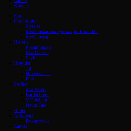
Länkar
Kontakt
Start
Organisation
Styrelse
Medlemskap via kyrkoavgift från 2025
Medlemskap
Historia
Församlingen
Mor Gabriel
Seyfo
Högtider
Jul
Nineves fasta
Påsk
Profiler
Mor Afrem
Bar Hebreus
Y Dolabani
Naum Faik
Bilder
Aktiviteter
Byggprojekt
Länkar