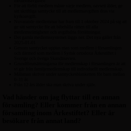
medlemsavgiften
För att förbli medlem måste varje medlem, oavsett ålder, ge
sitt skriftliga samtycke till att medlemsavgiften dras via
kyrkoavgift.
Nuvarande medlemmar har fram till 1 oktober 2024 på sig att
ge sitt samtycke för att bibehålla rätten till alla
medlemsrättigheter och avgiftsfria förrättningar.
Det gamla medlemssystemet läggs ner. Det nya gäller från
2025-01-01
Genom samtycket upptas man som medlem i församlingen
och därmed som medlem i Syrisk ortodoxa Ärkestiftet i
Sverige och övriga Skandinavien.
Grundförutsättningarna för medlemskap i församlingen är att
vi går från familjemedlemskap till individuellt medlemskap.
Målsman skriver under samtyckesblanketten för barn mellan
0–11 år.
Från 12 års ålder ska man skriva under själv.
Vad händer om jag flyttar till en annan
församling? Eller kommer från en annan
församling inom Ärkestiftet? Eller är
besökare från annat land?