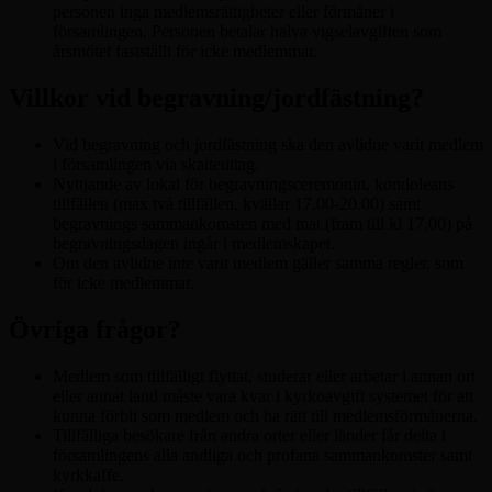
personen inga medlemsrättigheter eller förmåner i
församlingen. Personen betalar halva vigselavgiften som
årsmötet fastställt för icke medlemmar.
Villkor vid begravning/jordfästning?
Vid begravning och jordfästning ska den avlidne varit medlem
i församlingen via skatteuttag.
Nyttjande av lokal för begravningsceremonin, kondoleans
tillfällen (max två tillfällen, kvällar 17.00-20.00) samt
begravnings sammankomsten med mat (fram till kl 17.00) på
begravningsdagen ingår i medlemskapet.
Om den avlidne inte varit medlem gäller samma regler, som
för icke medlemmar.
Övriga frågor?
Medlem som tillfälligt flyttat, studerar eller arbetar i annan ort
eller annat land måste vara kvar i kyrkoavgift systemet för att
kunna förbli som medlem och ha rätt till medlemsförmånerna.
Tillfälliga besökare från andra orter eller länder får delta i
församlingens alla andliga och profana sammankomster samt
kyrkkaffe.