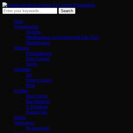
Start
Organisation
Styrelse
Medlemskap via kyrkoavgift från 2025
Medlemskap
Historia
Församlingen
Mor Gabriel
Seyfo
Högtider
Jul
Nineves fasta
Påsk
Profiler
Mor Afrem
Bar Hebreus
Y Dolabani
Naum Faik
Bilder
Aktiviteter
Byggprojekt