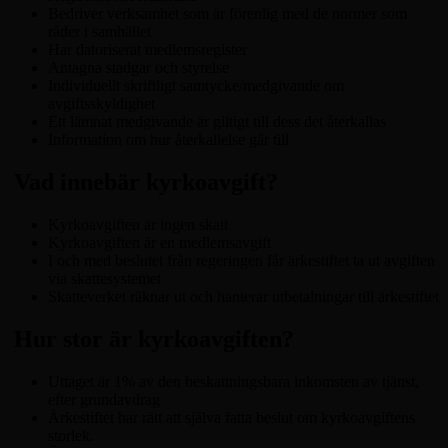
Bedriver verksamhet som är förenlig med de normer som
råder i samhället
Har datoriserat medlemsregister
Antagna stadgar och styrelse
Individuellt skriftligt samtycke/medgivande om
avgiftsskyldighet
Ett lämnat medgivande är giltigt till dess det återkallas
Information om hur återkallelse går till
Vad innebär kyrkoavgift?
Kyrkoavgiften är ingen skatt
Kyrkoavgiften är en medlemsavgift
I och med beslutet från regeringen får ärkestiftet ta ut avgiften
via skattesystemet
Skatteverket räknar ut och hanterar utbetalningar till ärkestiftet
Hur stor är kyrkoavgiften?
Uttaget är 1% av den beskattningsbara inkomsten av tjänst,
efter grundavdrag
Ärkestiftet har rätt att själva fatta beslut om kyrkoavgiftens
storlek.