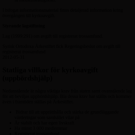
I bifogat informationsmaterial finns detaljerad information kring
övergången till kyrkoavgift.
Styrande lagstiftning
Lag (1999:291) om avgift till registrerat trossamfund.
Syrisk Ortodoxa Ärkestiftet fick Regeringsbeslut om avgift till
registrerat trossamfund
2012-05-31
Statliga villkor för kyrkoavgift
(uppbördshjälp)
Nedanstående är några viktiga krav från staten samt ovanstående lag
för att beviljas uppbördshjälp. Bla dessa krav har ställts och kommer
även i framtiden ställas på Ärkestiftet.
Bidrar till att upprätthålla och stärka de grundläggande
värderingar som samhället vilar på
Är stabilt och har egen livskraft
Ha minst 3 000 medlemmar
Registrerat trossamfund