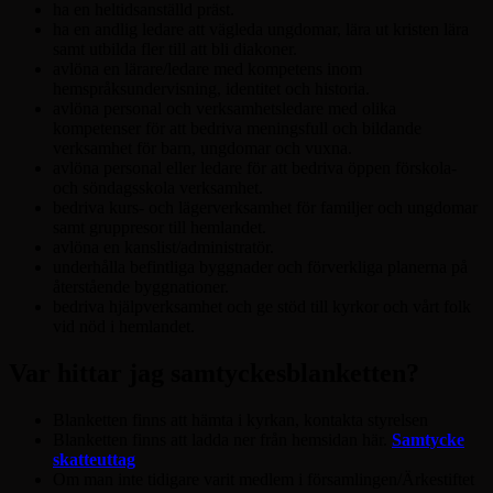
ha en heltidsanställd präst.
ha en andlig ledare att vägleda ungdomar, lära ut kristen lära
samt utbilda fler till att bli diakoner.
avlöna en lärare/ledare med kompetens inom
hemspråksundervisning, identitet och historia.
avlöna personal och verksamhetsledare med olika
kompetenser för att bedriva meningsfull och bildande
verksamhet för barn, ungdomar och vuxna.
avlöna personal eller ledare för att bedriva öppen förskola-
och söndagsskola verksamhet.
bedriva kurs- och lägerverksamhet för familjer och ungdomar
samt gruppresor till hemlandet.
avlöna en kanslist/administratör.
underhålla befintliga byggnader och förverkliga planerna på
återstående byggnationer.
bedriva hjälpverksamhet och ge stöd till kyrkor och vårt folk
vid nöd i hemlandet.
Var hittar jag samtyckesblanketten?
Blanketten finns att hämta i kyrkan, kontakta styrelsen
Blanketten finns att ladda ner från hemsidan här.
Samtycke
skatteuttag
Om man inte tidigare varit medlem i församlingen/Ärkestiftet