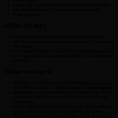
Rätt att rösta.
Rätt att ingå i styrelse, kommittéer, råd, arbetsgrupper, mm.
Rätt att hyra lokalerna för privata sammankomster till
förmånlig avgift.
Villkor vid dop?
Vid dop av medlemmars barn krävs det att förälder eller
målsman har undertecknat samtyckesblankett, i barnets namn,
före dopet
.
Vid eventuella fall där en förälder inte är medlem betalar man
halva dopavgiften som årsmötet fastställt för icke medlemmar,
före dopet.
Villkor vid vigsel?
Vid vigsel av medlem med icke medlem erbjuds personen att
bli medlem och lämna en samtyckesblankett
, innan vigseln
.
Om personen av någon anledning inte vill bli medlem betalar
denne halva vigselavgiften som årsmötet fastställt för icke
medlemmar.
Person som är medlem i en annan kyrka än Syrisk-ortodoxa
kyrkan väljer själv om man vill bli medlem och lämna
samtyckesblankett. Om personen väljer att inte bli medlem har