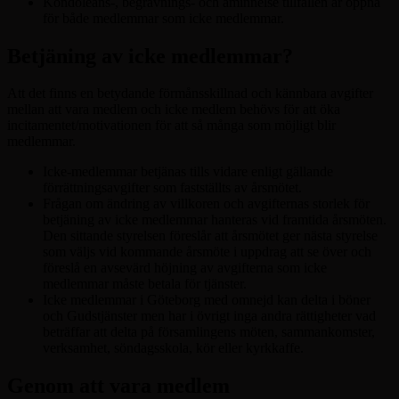
Kondoleans-, begravnings- och åminnelse tillfällen är öppna
för både medlemmar som icke medlemmar.
Betjäning av icke medlemmar?
Att det finns en betydande förmånsskillnad och kännbara avgifter
mellan att vara medlem och icke medlem behövs för att öka
incitamentet/motivationen för att så många som möjligt blir
medlemmar.
Icke-medlemmar betjänas tills vidare enligt gällande
förrättningsavgifter som fastställts av årsmötet.
Frågan om ändring av villkoren och avgifternas storlek för
betjäning av icke medlemmar hanteras vid framtida årsmöten.
Den sittande styrelsen föreslår att årsmötet ger nästa styrelse
som väljs vid kommande årsmöte i uppdrag att se över och
föreslå en avsevärd höjning av avgifterna som icke
medlemmar måste betala för tjänster.
Icke medlemmar i Göteborg med omnejd kan delta i böner
och Gudstjänster men har i övrigt inga andra rättigheter vad
beträffar att delta på församlingens möten, sammankomster,
verksamhet, söndagsskola, kör eller kyrkkaffe.
Genom att vara medlem