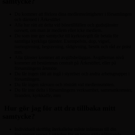
samtycke?
Du kommer att förlora dina medlemsrättigheter i församlingen
och därmed i Ärkestiftet
Alla har rätt att delta vid bönetillfällen och gudstjänster
oavsett, om man är medlem eller icke medlem.
Du som inte ger samtycke till kyrkoavgift får betala för
samtliga kyrkliga tjänster. Exempelvis, dop, vigsel,
namngivning, begravning, rådgivning, besök och råd av präst
mm.
Alla tjänster kommer att avgiftsbeläggas. Avgifternas nivå
kommer att bestämmas centralt på Ärkestiftet, eller på
församlingens årsmöte.
Du får ingen rätt att ingå i styrelser och andra arbetsgrupper i
församlingen.
Du får ingen närvaro och rösträtt vid medlemsmöten.
Du får inte delta i församlingens verksamhet, sammankomster,
firanden, kyrkkaffe, mm
Hur gör jag för att dra tillbaka mitt
samtycke?
Individuell skriftlig återkallelse måste inlämnas till din
församling senast 1 oktober för att börja gälla påföljande