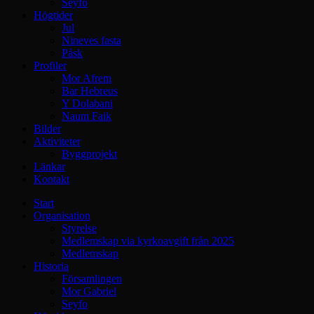
Seyfo
Högtider
Jul
Nineves fasta
Påsk
Profiler
Mor Afrem
Bar Hebreus
Y Dolabani
Naum Faik
Bilder
Aktiviteter
Byggprojekt
Länkar
Kontakt
Start
Organisation
Styrelse
Medlemskap via kyrkoavgift från 2025
Medlemskap
Historia
Församlingen
Mor Gabriel
Seyfo