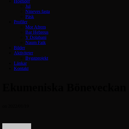
Högtider
Jul
Nineves fasta
Påsk
Profiler
Mor Afrem
Bar Hebreus
Y Dolabani
Naum Faik
Bilder
Aktiviteter
Byggprojekt
Länkar
Kontakt
Ekumeniska Böneveckan 
on
2022/01/19