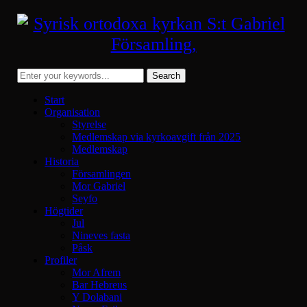
Start
Organisation
Styrelse
Medlemskap via kyrkoavgift från 2025
Medlemskap
Historia
Församlingen
Mor Gabriel
Seyfo
Högtider
Jul
Nineves fasta
Påsk
Profiler
Mor Afrem
Bar Hebreus
Y Dolabani