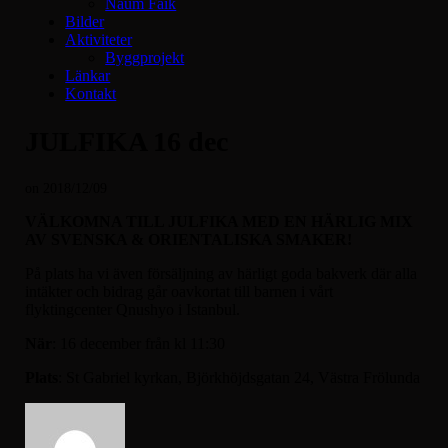
Naum Faik
Bilder
Aktiviteter
Byggprojekt
Länkar
Kontakt
JULFIKA 16 dec
on
2018/12/09
VÄLKOMNA TILL JULFIKA MED EN HÄRLIG MIX
AV SVENSKA & ORIENTALISKA SMAKER!
På plats ha vi även försäljning av härligt goda bakverk där alla
intäkter och bidrag går oavkortat till barnen i vårt
flyktingcenter Qnushyo i Istanbul.
När
: 16 december från kl 11:30
Plats
: St Gabriel kyrkan, Björkhöjdsgatan 24, Västra Frölunda