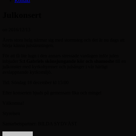
Kontakt
Julkonsert
on
2016/12/13
Årets stora helg närmar sig med stormsteg och det är nu dags att
börja känna julstämningen.
För att få lite lugn i den annars stressade vardagen inför julen
inbjuder
S:t Gabriels skönsjungande kör och shamoshe
till en
julkonster med kyrkohymner och julsånger i vår härligt
avslappnande kyrkomiljö.
Tid: Söndag 18 december kl 15:00
Efter konserten bjuds på gemensam fika och mingel
Välkomna!
Styrelsen
Samarbetspartner: BILDA SYDVÄST