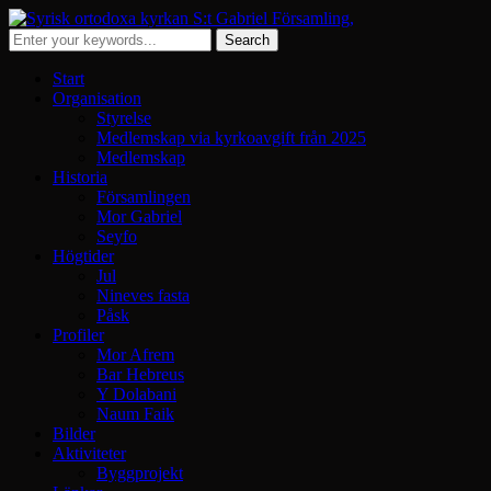
Start
Organisation
Styrelse
Medlemskap via kyrkoavgift från 2025
Medlemskap
Historia
Församlingen
Mor Gabriel
Seyfo
Högtider
Jul
Nineves fasta
Påsk
Profiler
Mor Afrem
Bar Hebreus
Y Dolabani
Naum Faik
Bilder
Aktiviteter
Byggprojekt