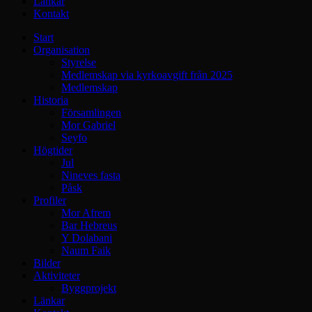
Länkar
Kontakt
Start
Organisation
Styrelse
Medlemskap via kyrkoavgift från 2025
Medlemskap
Historia
Församlingen
Mor Gabriel
Seyfo
Högtider
Jul
Nineves fasta
Påsk
Profiler
Mor Afrem
Bar Hebreus
Y Dolabani
Naum Faik
Bilder
Aktiviteter
Byggprojekt
Länkar