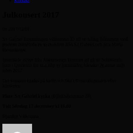
Kontakt
Julkonsert 2017
on
2017/12/01
S:t Gabriel församlingen välkomnar Er till en härlig Julkonsert med
psalmer framförda av kyrkokörer från S:t Gabriel och St:a Maria
församlingar.
Insamlade gåvor från Julkonserten kommer att gå till behövande
barn i Qameshli för bl.a köp av barnkläder, leksaker & annat inför
julen 2017.
Det kommer bjudas på kaffe och fika i församlingssalen efter
konserten
Plats: S:t Gabriel kyrka
(Björkhöjdsgatan 24)
Tid: Söndag 17 december kl 16.00
Hjärtligt Välkomna