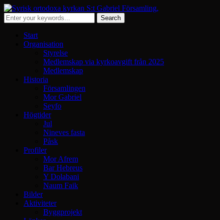
Start
Organisation
Styrelse
Medlemskap via kyrkoavgift från 2025
Medlemskap
Historia
Församlingen
Mor Gabriel
Seyfo
Högtider
Jul
Nineves fasta
Påsk
Profiler
Mor Afrem
Bar Hebreus
Y Dolabani
Naum Faik
Bilder
Aktiviteter
Byggprojekt