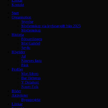
Länkar
Kontakt
Start
Organisation
Styrelse
Medlemskap via kyrkoavgift från 2025
Medlemskap
Historia
Församlingen
Mor Gabriel
Seyfo
Högtider
Jul
Nineves fasta
Påsk
Profiler
Mor Afrem
Bar Hebreus
Y Dolabani
Naum Faik
Bilder
Aktiviteter
Byggprojekt
Länkar