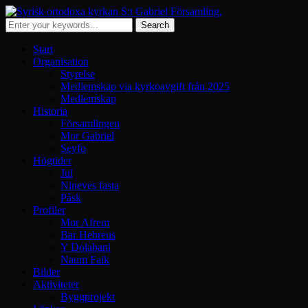
Start
Organisation
Styrelse
Medlemskap via kyrkoavgift från 2025
Medlemskap
Historia
Församlingen
Mor Gabriel
Seyfo
Högtider
Jul
Nineves fasta
Påsk
Profiler
Mor Afrem
Bar Hebreus
Y Dolabani
Naum Faik
Bilder
Aktiviteter
Byggprojekt