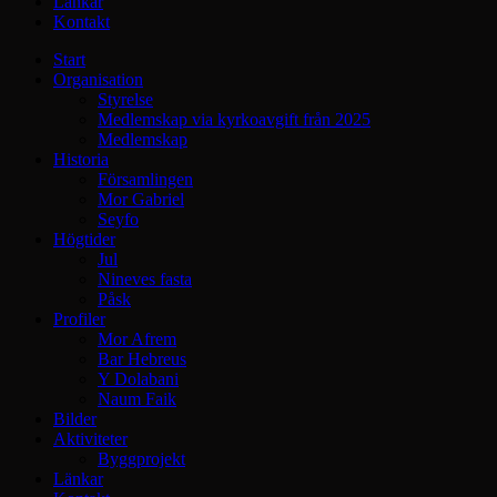
Länkar
Kontakt
Start
Organisation
Styrelse
Medlemskap via kyrkoavgift från 2025
Medlemskap
Historia
Församlingen
Mor Gabriel
Seyfo
Högtider
Jul
Nineves fasta
Påsk
Profiler
Mor Afrem
Bar Hebreus
Y Dolabani
Naum Faik
Bilder
Aktiviteter
Byggprojekt
Länkar