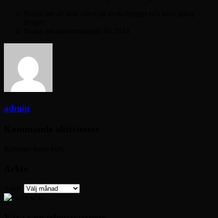
Beslut om att anta offert på kyrkobygget och köra igång
bygget
Beslut om medlemsavgift för 2014
admin
Kommande aktiviteter
Kommer inom kort.
Arkiv
Arkiv
Våra samarbetspartners