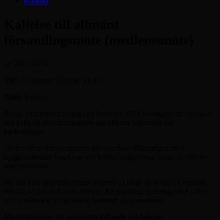
Kontakt
Kallelse till allmänt
församlingsmöte (medlemsmöte)
on
2013/10/14
Tid:
20 oktober 2013 kl. 11.00
Plats
: Kyrkan
Enligt information lämnad på årsmötet 2013 beslutades att styrelsen
ska kalla till församlingsmöte när offerter inkommit om
kyrkobygget.
Under våren och sommaren har styrelsen tillsammans med
byggkommittén bearbetat och träffat byggföretag kring de offerter
som inkommit.
Nu har våra undersökningar kommit så långt att vi har ett konkret
förslag på pris och även företag. Ett grundligt underlag med priser
och omfattning för projektet kommer att presenteras.
Mötet kommer att avhandla följande två frågor: