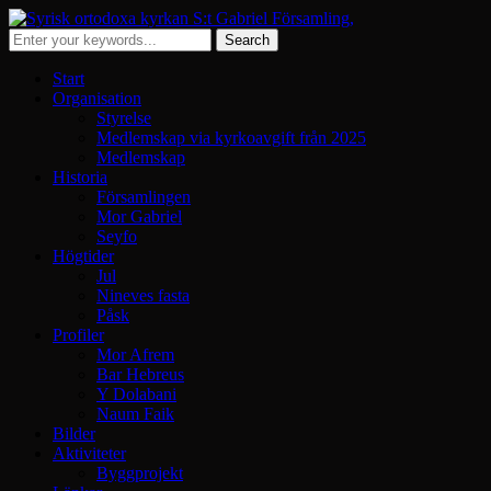
Start
Organisation
Styrelse
Medlemskap via kyrkoavgift från 2025
Medlemskap
Historia
Församlingen
Mor Gabriel
Seyfo
Högtider
Jul
Nineves fasta
Påsk
Profiler
Mor Afrem
Bar Hebreus
Y Dolabani
Naum Faik
Bilder
Aktiviteter
Byggprojekt