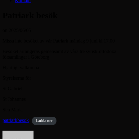
Kontakt
Patriark besök
on
2025/06/05
Missa inte besöket av vår Patriark måndag 9 juni kl 17.00
Besöket arrangeras gemensamt av våra tre syrisk-ortodoxa
församlingar i Göteborg.
Hjärtligt välkomna
Styrelserna för
St Gabriel
St Johannes
St:a Maria
patriarkbesok
Ladda ner