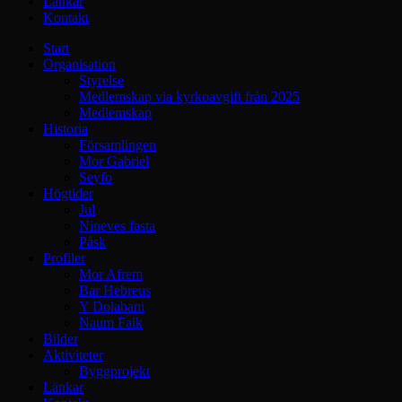
Länkar
Kontakt
Start
Organisation
Styrelse
Medlemskap via kyrkoavgift från 2025
Medlemskap
Historia
Församlingen
Mor Gabriel
Seyfo
Högtider
Jul
Nineves fasta
Påsk
Profiler
Mor Afrem
Bar Hebreus
Y Dolabani
Naum Faik
Bilder
Aktiviteter
Byggprojekt
Länkar