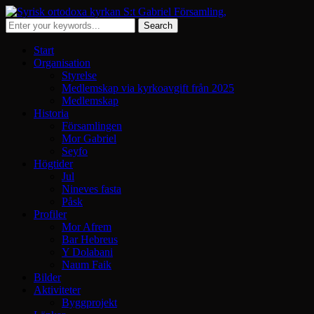
Start
Organisation
Styrelse
Medlemskap via kyrkoavgift från 2025
Medlemskap
Historia
Församlingen
Mor Gabriel
Seyfo
Högtider
Jul
Nineves fasta
Påsk
Profiler
Mor Afrem
Bar Hebreus
Y Dolabani
Naum Faik
Bilder
Aktiviteter
Byggprojekt