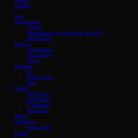
Länkar
Kontakt
Start
Organisation
Styrelse
Medlemskap via kyrkoavgift från 2025
Medlemskap
Historia
Församlingen
Mor Gabriel
Seyfo
Högtider
Jul
Nineves fasta
Påsk
Profiler
Mor Afrem
Bar Hebreus
Y Dolabani
Naum Faik
Bilder
Aktiviteter
Byggprojekt
Länkar