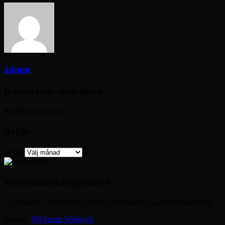
admin
Kommande aktiviteter
Kommer inom kort.
Arkiv
Arkiv
Våra samarbetspartners
Copyright © 2026 Syrisk ortodoxa kyrkan S:t Gabriel Församling,
Sida av:
IM Storm Webbyrå