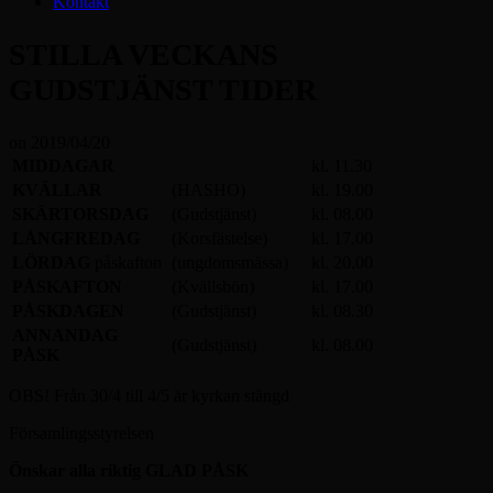
Kontakt
STILLA VECKANS
GUDSTJÄNST TIDER
on
2019/04/20
MIDDAGAR
kl. 11.30
KVÄLLAR
(HASHO)
kl. 19.00
SKÄRTORSDAG
(Gudstjänst)
kl. 08.00
LÅNGFREDAG
(Korsfästelse)
kl. 17.00
LÖRDAG
påskafton
(ungdomsmässa)
kl. 20.00
PÅSKAFTON
(Kvällsbön)
kl. 17.00
PÅSKDAGEN
(Gudstjänst)
kl. 08.30
ANNANDAG
(Gudstjänst)
kl. 08.00
PÅSK
OBS! Från 30/4 till 4/5 är kyrkan stängd
Församlingsstyrelsen
Önskar alla riktig GLAD PÅSK