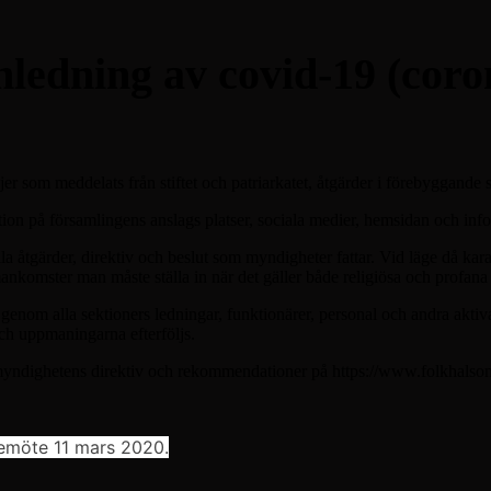
ledning av covid-19 (coro
njer som meddelats från stiftet och patriarkatet, åtgärder i förebyggande 
ion på församlingens anslags platser, sociala medier, hemsidan och in
lla åtgärder, direktiv och beslut som myndigheter fattar. Vid läge då kar
nkomster man måste ställa in när det gäller både religiösa och profa
enom alla sektioners ledningar, funktionärer, personal och andra aktiv
och uppmaningarna efterföljs.
lsomyndighetens direktiv och rekommendationer på https://www.folkhalso
lsemöte 11 mars 2020.