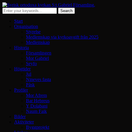
Start
Organisation
Styrelse
Medlemskap via kyrkoavgift från 2025
Medlemskap
Historia
Församlingen
Mor Gabriel
Seyfo
Högtider
Jul
Nineves fasta
Påsk
Profiler
Mor Afrem
Bar Hebreus
Y Dolabani
Naum Faik
Bilder
Aktiviteter
Byggprojekt