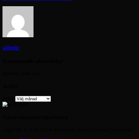
admin
Kommande aktiviteter
Kommer inom kort.
Arkiv
Arkiv
Våra samarbetspartners
Copyright © 2026 Syrisk ortodoxa kyrkan S:t Gabriel Församling,