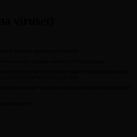
na viruset)
syfte att förhindra spridning av Covid-19.
formeras ut under predikan i samband med Gudstjänster.
antän eller förbud mot större folksamlingar införs och som omfattar
na sammankomsterna som bedrivs i kyrkan.
a inom församlingen att föra vidare informationen inom sin krets och
myndigheten.se/