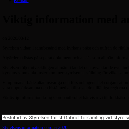
Kontakt
Viktig information med an
on
2020/03/12
Styrelsen vidtar, i samförstånd med kyrkans präst och utifrån de riktli
Åtgärderna listas på separat dokument och anslås som allmän informat
Styrelsen följer utvecklingen allmänt i landet och avvaktar de eventue
kyrkans sammankomster kommer styrelsen ta ställning för vilka samma
Vi uppmanar både altaransvariga och församlingens hela organisation g
vara uppmärksamma och bistå med att tillse att de tillfälliga reglerna 
För övrig information kring Coronautbrottet hänvisar vi till folkhä
Beslutad av Styrelsen för st Gabriel församling vid styre
Styrelsens information-corona-2020