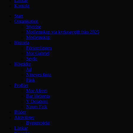
Länkar
Kontakt
Start
Organisation
Styrelse
Medlemskap via kyrkoavgift från 2025
Medlemskap
Historia
Församlingen
Mor Gabriel
Seyfo
Högtider
Jul
Nineves fasta
Påsk
Profiler
Mor Afrem
Bar Hebreus
Y Dolabani
Naum Faik
Bilder
Aktiviteter
Byggprojekt
Länkar