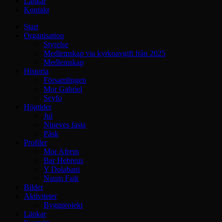
Länkar
Kontakt
Start
Organisation
Styrelse
Medlemskap via kyrkoavgift från 2025
Medlemskap
Historia
Församlingen
Mor Gabriel
Seyfo
Högtider
Jul
Nineves fasta
Påsk
Profiler
Mor Afrem
Bar Hebreus
Y Dolabani
Naum Faik
Bilder
Aktiviteter
Byggprojekt
Länkar