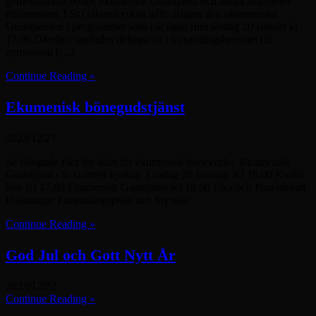
gemensamma böner, ekumenisk Gudstjänst och andra aktiviteter
tillsammans. I St Gabrielkyrkan hålls årligen den ekumeniska
Gudstjänsten i programmet som i år ägde rum lördag 20 januari kl
17.00.Därefter samlades deltagarna i församlingshemmet till
gemensam […]
Continue Reading »
Ekumenisk bönegudstjänst
2023/12/27
Se bifogade filer för tider för ekumenisk bönevecka. Ekumenisk
Gudstjänst i St Gabriel kyrkan Lördag 20 Januari Kl 16.00 Kvälls
bön Kl 17.00 Ekumenisk Gudstjänst Kl 18.00 Fika och Paneldebatt
Hälsningar Församlingspräst och Styrelse
Continue Reading »
God Jul och Gott Nytt År
2023/12/22
Continue Reading »