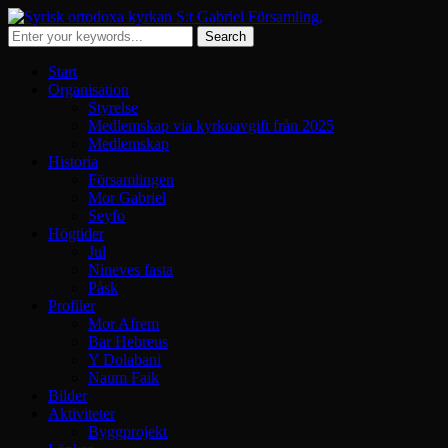
Start
Organisation
Styrelse
Medlemskap via kyrkoavgift från 2025
Medlemskap
Historia
Församlingen
Mor Gabriel
Seyfo
Högtider
Jul
Nineves fasta
Påsk
Profiler
Mor Afrem
Bar Hebreus
Y Dolabani
Naum Faik
Bilder
Aktiviteter
Byggprojekt