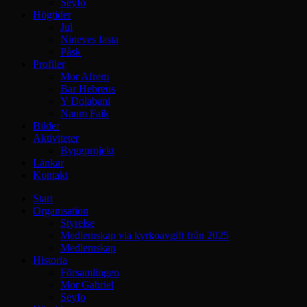
Seyfo
Högtider
Jul
Nineves fasta
Påsk
Profiler
Mor Afrem
Bar Hebreus
Y Dolabani
Naum Faik
Bilder
Aktiviteter
Byggprojekt
Länkar
Kontakt
Start
Organisation
Styrelse
Medlemskap via kyrkoavgift från 2025
Medlemskap
Historia
Församlingen
Mor Gabriel
Seyfo