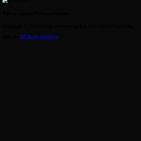
Våra samarbetspartners
Copyright © 2026 Syrisk ortodoxa kyrkan S:t Gabriel Församling,
Sida av:
IM Storm Webbyrå