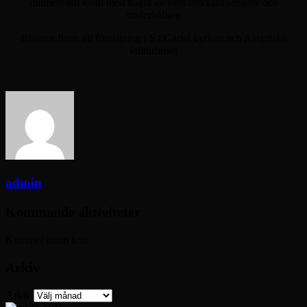
minnesvärd kväll med några av våra folkkära sångare och
underhållare
Biljetter finns till försäljning i S:t Gariel kyrkan och Assyriska
kulturhuset
admin
Kommande aktiviteter
Kommer inom kort.
Arkiv
Arkiv