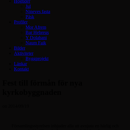
Högtider
Jul
Nineves fasta
Påsk
Profiler
Mor Afrem
Bar Hebreus
Y Dolabani
Naum Faik
Bilder
Aktiviteter
Byggprojekt
Länkar
Kontakt
Fest till förmån för nya
kyrkobyggnaden
on
2014/09/19
Församlingsstyrelsen inbjuder alla att avnjuta en härlig och