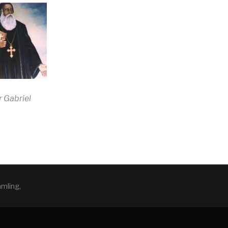
 Gabriel
amling,