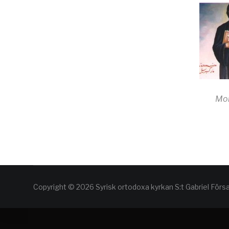
Mor
Copyright © 2026 Syrisk ortodoxa kyrkan S:t Gabriel Förs