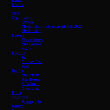
Länkar
Kontakt
Start
Organisation
Styrelse
Medlemskap via kyrkoavgift från 2025
Medlemskap
Historia
Församlingen
Mor Gabriel
Seyfo
Högtider
Jul
Nineves fasta
Påsk
Profiler
Mor Afrem
Bar Hebreus
Y Dolabani
Naum Faik
Bilder
Aktiviteter
Byggprojekt
Länkar