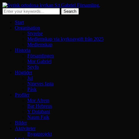
Start
Organisation
Styrelse
Medlemskap via kyrkoavgift från 2025
Medlemskap
Historia
Församlingen
Mor Gabriel
Seyfo
Högtider
Jul
Nineves fasta
Påsk
Profiler
Mor Afrem
Bar Hebreus
Y Dolabani
Naum Faik
Bilder
Aktiviteter
Byggprojekt