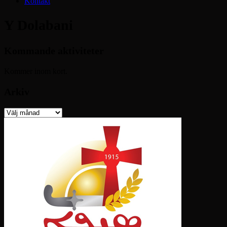
Kontakt
Y Dolabani
Kommande aktiviteter
Kommer inom kort.
Arkiv
Arkiv