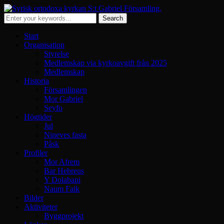
Start
Organisation
Styrelse
Medlemskap via kyrkoavgift från 2025
Medlemskap
Historia
Församlingen
Mor Gabriel
Seyfo
Högtider
Jul
Nineves fasta
Påsk
Profiler
Mor Afrem
Bar Hebreus
Y Dolabani
Naum Faik
Bilder
Aktiviteter
Byggprojekt