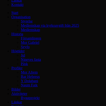
Länkar
Kontakt
Start
Organisation
Styrelse
Medlemskap via kyrkoavgift från 2025
Medlemskap
Historia
Församlingen
Mor Gabriel
Seyfo
Högtider
Jul
Nineves fasta
Påsk
Profiler
Mor Afrem
Bar Hebreus
Y Dolabani
Naum Faik
Bilder
Aktiviteter
Byggprojekt
Länkar