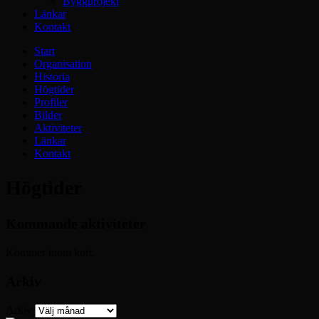
Byggprojekt
Länkar
Kontakt
Start
Organisation
Historia
Högtider
Profiler
Bilder
Aktiviteter
Länkar
Kontakt
Högtider
Kommande aktiviteter
Kommer inom kort.
Arkiv
Arkiv