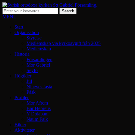
MENU
Start
Organisation
Styrelse
Medlemskap via kyrkoavgift från 2025
Medlemskap
Historia
Församlingen
Mor Gabriel
Seyfo
Högtider
Jul
Nineves fasta
Påsk
Profiler
Mor Afrem
Bar Hebreus
Y Dolabani
Naum Faik
Bilder
Aktiviteter