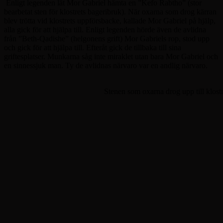
Enligt legenden lät Mor Gabriel hämta en ”Kefo Rabtho” (stor
bearbetat sten för klostrets bageribruk). När oxarna som drog kärran
blev trötta vid klostrets uppförsbacke, kallade Mor Gabriel på hjälp,
alla gick för att hjälpa till. Enligt legenden hörde även de avlidna
från ”Beth-Qadishe” (helgonens grift) Mor Gabriels rop, stod upp
och gick för att hjälpa till. Efteråt gick de tillbaka till sina
griftesplatser. Munkarna såg inte miraklet utan bara Mor Gabriel och
en sinnessjuk man. Ty de avlidnas närvaro var en andlig närvaro.
Stenen som oxarna drog upp till klostr