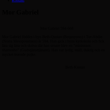
Kontakt
Mor Gabriel
Mor Gabriel 594-668
Mor Gabriel föddes i byn Beth-Qustan (Bequsyono) i Tur-Abdin
(Norra Mesopotamien) år 594. Han gick i byns kyrkskola och fick
lära sig läsa och skriva där han senare blev en ”ministrant-
shamosho” (Gudstjänsttjänare). Han var lydig, snäll, duktig och en
mycket troende pojke.
Beth-Kustan