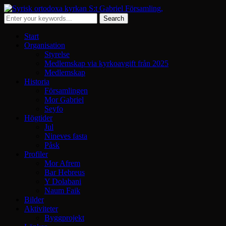
Start
Organisation
Styrelse
Medlemskap via kyrkoavgift från 2025
Medlemskap
Historia
Församlingen
Mor Gabriel
Seyfo
Högtider
Jul
Nineves fasta
Påsk
Profiler
Mor Afrem
Bar Hebreus
Y Dolabani
Naum Faik
Bilder
Aktiviteter
Byggprojekt