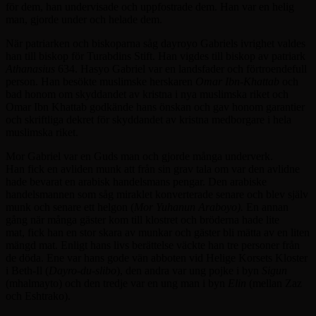
för dem, han undervisade och uppfostrade dem. Han var en helig
man, gjorde under och helade dem.
När patriarken och biskoparna såg dayroyo Gabriels ivrighet valdes
han till biskop för Turabdins Stift. Han vigdes till biskop av patriark
Athanasius
634. Hasyo Gabriel var en landsfader och förtroendefull
person. Han besökte muslimske herskaren
Omar Ibn-Khattab
och
bad honom om skyddandet av kristna i nya muslimska riket och
Omar Ibn Khattab godkände hans önskan och gav honom garantier
och skriftliga dekret för skyddandet av kristna medborgare i hela
muslimska riket.
Mor Gabriel var en Guds man och gjorde många underverk.
Han fick en avliden munk att från sin grav tala om var den avlidne
hade bevarat en arabisk handelsmans pengar. Den arabiske
handelsmannen som såg miraklet konverterade senare och blev själv
munk och senare ett helgon (
Mor Yuhanun Araboyo).
En annan
gång när många gäster kom till klostret och bröderna hade lite
mat, fick han en stor skara av munkar och gäster bli mätta av en liten
mängd mat. Enligt hans livs berättelse väckte han tre personer från
de döda. Ene var hans gode vän abboten vid Helige Korsets Kloster
i Beth-Il (
Dayro-du-slibo
), den andra var ung pojke i byn
Sigun
(mhalmayto) och den tredje var en ung man i byn
Elin
(mellan Zaz
och Eshtrako).