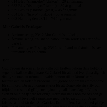
614 Blev ”shamosho” (diakon) – 20 år gammal
633 Blev ”rish-dayro” (abbot) – 39 år gammal
639 Blev ”Qashisho” (präst) – 45 år gammal
654 Blev ”hasyo” (biskop) – 60 år gammal
668 Han dog den 23/12 – 74 år gammal
Mor Gabriels Festdagar
Åminnelsedag, 23/12 Mor Gabriels dödsdag
Åminnelsedag, ”hushabo hatho” första söndagen efter påsk
varje år
Församlingens Festdag, 23/12 i samband med åminnelse av
utrotandet av epidemin.
Bön
Gud Fadern du som är livets källa och kraften bakom dina helgons
seger, du kallade din tjänare S:t Gabriel för att med iver tjäna dig och
din kyrka utan att tröttna, du valde honom till en läromästare,
fostrare och en fader åt bröderna. Du gjorde honom till ett föredöme
för sin hjord. Du gav honom styrka för att förnekade sig själv och
följde din röst med glädje och tjäna dig i alla hans dagar. Låt oss
även vi bli dina tjänare för evigt. Herre hör hans bön för oss och ge
oss nåden att leva helt i samklang med vår tro på din Son Jesus
kristus så att vi får dela S:t Gabriels lön i himlen. Låt oss med glädje
följa Kristi spår och i kärlekens glädje förenas med dig och alltmer