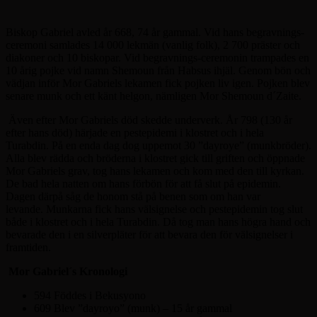
Biskop Gabriel avled år 668, 74 år gammal. Vid hans begravnings-
ceremoni samlades 14 000 lekmän (vanlig folk), 2 700 präster och
diakoner och 10 biskopar. Vid begravnings-ceremonin trampades en
10 årig pojke vid namn Shemoun från Habsus ihjäl. Genom bön och
vädjan inför Mor Gabriels lekamen fick pojken liv igen. Pojken blev
senare munk och ett känt helgon, nämligen Mor Shemoun d´Zaite.
Även efter Mor Gabriels död skedde underverk. År 798 (130 år
efter hans död) härjade en pestepidemi i klostret och i hela
Turabdin. På en enda dag dog uppemot 30 ”dayroye” (munkbröder).
Alla blev rädda och bröderna i klostret gick till griften och öppnade
Mor Gabriels grav, tog hans lekamen och kom med den till kyrkan.
De bad hela natten om hans förbön för att få slut på epidemin.
Dagen därpå såg de honom stå på benen som om han var
levande. Munkarna fick hans välsignelse och pestepidemin tog slut
både i klostret och i hela Turabdin. Då tog man hans högra hand och
bevarade den i en silverpläter för att bevara den för välsignelser i
framtiden.
Mor Gabriel´s Kronologi
594 Föddes i Bekusyono
609 Blev ”dayroyo” (munk) – 15 år gammal