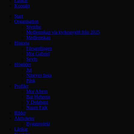
Länkar
Kontakt
Start
Organisation
Styrelse
Medlemskap via kyrkoavgift från 2025
Medlemskap
Historia
Församlingen
Mor Gabriel
Seyfo
Högtider
Jul
Nineves fasta
Påsk
Profiler
Mor Afrem
Bar Hebreus
Y Dolabani
Naum Faik
Bilder
Aktiviteter
Byggprojekt
Länkar