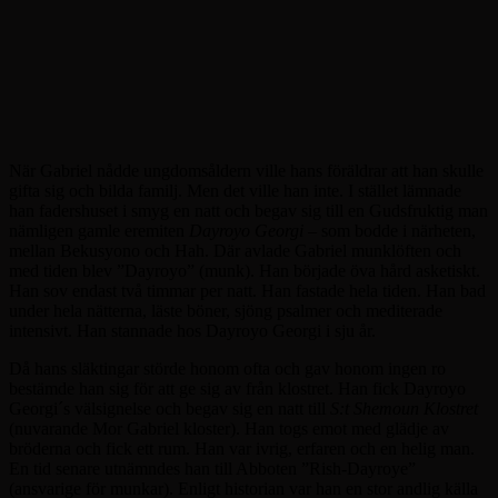
När Gabriel nådde ungdomsåldern ville hans föräldrar att han skulle
gifta sig och bilda familj. Men det ville han inte. I stället lämnade
han fadershuset i smyg en natt och begav sig till en Gudsfruktig man
nämligen gamle eremiten
Dayroyo Georgi
– som bodde i närheten,
mellan Bekusyono och Hah. Där avlade Gabriel munklöften och
med tiden blev ”Dayroyo” (munk). Han började öva hård asketiskt.
Han sov endast två timmar per natt. Han fastade hela tiden. Han bad
under hela nätterna, läste böner, sjöng psalmer och mediterade
intensivt. Han stannade hos Dayroyo Georgi i sju år.
Då hans släktingar störde honom ofta och gav honom ingen ro
bestämde han sig för att ge sig av från klostret. Han fick Dayroyo
Georgi´s välsignelse och begav sig en natt till
S:t Shemoun Klostret
(nuvarande Mor Gabriel kloster). Han togs emot med glädje av
bröderna och fick ett rum. Han var ivrig, erfaren och en helig man.
En tid senare utnämndes han till Abboten ”Rish-Dayroye”
(ansvarige för munkar). Enligt historian var han en stor andlig källa