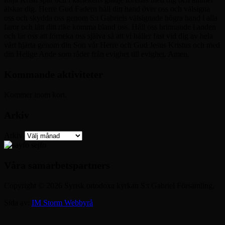
älskar dig. Herre Gud Fadern håll din hand över oss och välsigna
oss och skydda oss genom S:t Gabriels välsignade högra hand i alla
faror och lått ditt rike komma bland oss. Håll oss brinnande i anden
och lär oss att förneka oss själva så att vi håller fast vid dig av hela
vårt hjärta genom din Son vår Herre och Gud Jesus Kristus och med
din Helige Ande som råder från evighet till evighet. Amen.
Kommande aktiviteter
Kommer inom kort.
Arkiv
Arkiv
Våra samarbetspartners
Copyright © 2026 Syrisk ortodoxa kyrkan S:t Gabriel Församling,
Sida av:
IM Storm Webbyrå