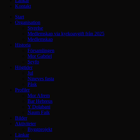
Länkar
Kontakt
Start
Organisation
Styrelse
Medlemskap via kyrkoavgift från 2025
Medlemskap
Historia
Församlingen
Mor Gabriel
Seyfo
Högtider
Jul
Nineves fasta
Påsk
Profiler
Mor Afrem
Bar Hebreus
Y Dolabani
Naum Faik
Bilder
Aktiviteter
Byggprojekt
Länkar