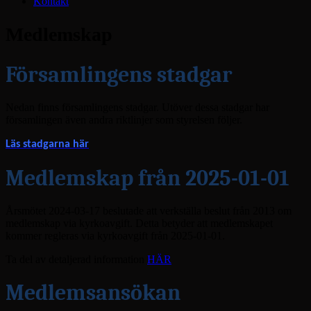
Kontakt
Medlemskap
Församlingens stadgar
Nedan finns församlingens stadgar. Utöver dessa stadgar har
församlingen även andra riktlinjer som styrelsen följer.
Läs stadgarna här
Medlemskap från 2025-01-01
Årsmötet 2024-03-17 beslutade att verkställa beslut från 2013 om
medlemskap via kyrkoavgift. Detta betyder att medlemskapet
kommer regleras via kyrkoavgift från 2025-01-01.
Ta del av detaljerad information
HÄR
Medlemsansökan