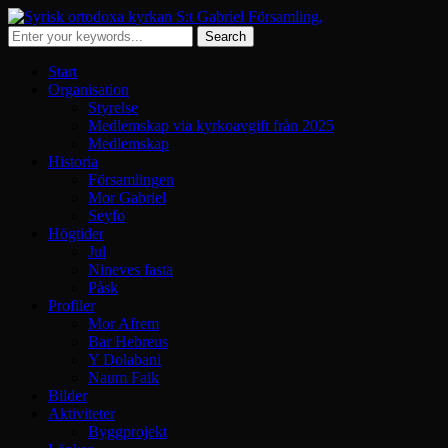
Start
Organisation
Styrelse
Medlemskap via kyrkoavgift från 2025
Medlemskap
Historia
Församlingen
Mor Gabriel
Seyfo
Högtider
Jul
Nineves fasta
Påsk
Profiler
Mor Afrem
Bar Hebreus
Y Dolabani
Naum Faik
Bilder
Aktiviteter
Byggprojekt