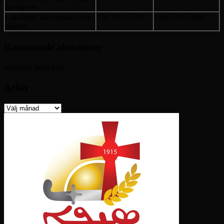
gudstjänst
Lokalhyra lilla/mellan/stora
750/1000/1500
1500/2000/3000
salarna
Kommande aktiviteter
Kommer inom kort.
Arkiv
Arkiv