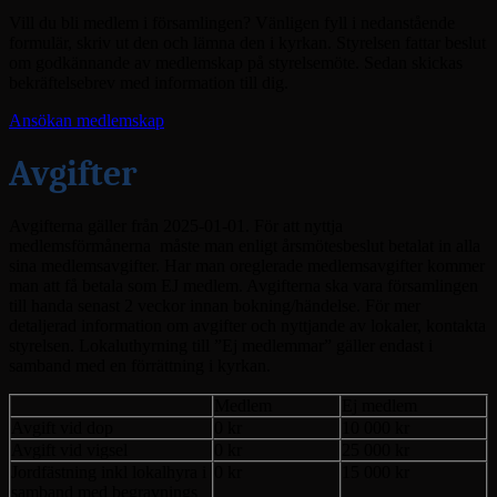
Vill du bli medlem i församlingen? Vänligen fyll i nedanstående
formulär, skriv ut den och lämna den i kyrkan. Styrelsen fattar beslut
om godkännande av medlemskap på styrelsemöte. Sedan skickas
bekräftelsebrev med information till dig.
Ansökan medlemskap
Avgifter
Avgifterna gäller från 2025-01-01. För att nyttja
medlemsförmånerna måste man enligt årsmötesbeslut betalat in alla
sina medlemsavgifter. Har man oreglerade medlemsavgifter kommer
man att få betala som EJ medlem. Avgifterna ska vara församlingen
till handa senast 2 veckor innan bokning/händelse. För mer
detaljerad information om avgifter och nyttjande av lokaler, kontakta
styrelsen. Lokaluthyrning till ”Ej medlemmar” gäller endast i
samband med en förrättning i kyrkan.
Medlem
Ej medlem
Avgift vid dop
0 kr
10 000 kr
Avgift vid vigsel
0 kr
25 000 kr
Jordfästning inkl lokalhyra i
0 kr
15 000 kr
samband med begravnings