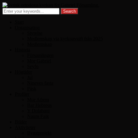
Start
Organisation
Styrelse
Medlemskap via kyrkoavgift från 2025
Medlemskap
Historia
Församlingen
Mor Gabriel
Seyfo
Högtider
Jul
Nineves fasta
Påsk
Profiler
Mor Afrem
Bar Hebreus
Y Dolabani
Naum Faik
Bilder
Aktiviteter
Byggprojekt