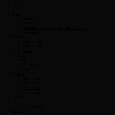
Länkar
Kontakt
Start
Organisation
Styrelse
Medlemskap via kyrkoavgift från 2025
Medlemskap
Historia
Församlingen
Mor Gabriel
Seyfo
Högtider
Jul
Nineves fasta
Påsk
Profiler
Mor Afrem
Bar Hebreus
Y Dolabani
Naum Faik
Bilder
Aktiviteter
Byggprojekt
Länkar