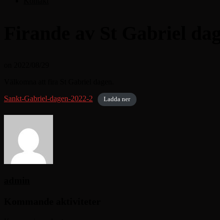
Kontakt
Firande av St Gabriel da
on
2022/08/29
Välkomna att fira St Gabriel dagen.
Sankt-Gabriel-dagen-2022-2
Ladda ner
admin
Kommande aktiviteter