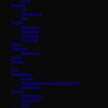
Seyfo
Högtider
Jul
Nineves fasta
Påsk
Profiler
Mor Afrem
Bar Hebreus
Y Dolabani
Naum Faik
Bilder
Aktiviteter
Byggprojekt
Länkar
Kontakt
Start
Organisation
Styrelse
Medlemskap via kyrkoavgift från 2025
Medlemskap
Historia
Församlingen
Mor Gabriel
Seyfo