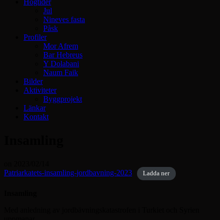
Högtider
Jul
Nineves fasta
Påsk
Profiler
Mor Afrem
Bar Hebreus
Y Dolabani
Naum Faik
Bilder
Aktiviteter
Byggprojekt
Länkar
Kontakt
Insamling
on
2023/02/14
Patriarkatets-insamling-jordbavning-2023
Ladda ner
Insamling
Med anledning av jordbävningskatastrofen i Turkiet och Syrien
uppmanar