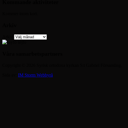
Kommande aktiviteter
Kommer inom kort.
Arkiv
Arkiv
Våra samarbetspartners
Copyright © 2026 Syrisk ortodoxa kyrkan S:t Gabriel Församling,
Sida av:
IM Storm Webbyrå