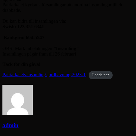
Patriarkatet kyrkans församlingar att anordna insamlingar till de
drabbade.
Du kan bidra till insamlingen via:
Swish: 123 351 6341
Bankgiro:
694-5547
OBS! Märk inbetalningen
”Insamling”
Insamlingen pågår fram till 26 februari
Tack för din gåva!
Patriarkatets-insamling-jordbavning-2023-1
Ladda ner
admin