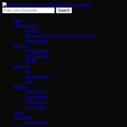
Start
Organisation
Styrelse
Medlemskap via kyrkoavgift från 2025
Medlemskap
Historia
Församlingen
Mor Gabriel
Seyfo
Högtider
Jul
Nineves fasta
Påsk
Profiler
Mor Afrem
Bar Hebreus
Y Dolabani
Naum Faik
Bilder
Aktiviteter
Byggprojekt