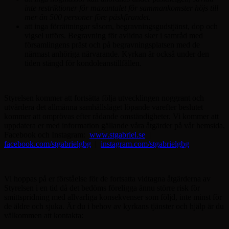
inte restriktioner för maxantalet för sammankomster höjs till
mer än 500 personer före påskfirandet.
att inga förrättningar såsom, begravningsgudstjänst, dop och
vigsel utförs. Begravning för avlidna sker i samråd med
församlingens präst och på begravningsplatsen med de
närmast anhöriga närvarande. Kyrkan är också under den
tiden stängd för kondoleanstillfällen.
Styrelsen kommer att fortsätta följa utvecklingen noggrant och
utvärdera det allmänna samhällsläget löpande varefter beslutet
kommer att omprövas efter rådande omständigheter. Vi kommer att
uppdatera er med information gällande våra åtgärder på vår hemsida,
Facebook och Instagram:
www.stgabriel.se
|
facebook.com/stgabrielgbg
|
instagram.com/stgabrielgbg
Vi hoppas på er förståelse för de fortsatta vidtagna åtgärderna av
Styrelsen i en tid då det bedöms föreligga ännu större risk för
smittspridning med allvarliga konsekvenser som följd, inte minst för
de äldre och sjuka. Är du i behov av kyrkans tjänster och hjälp är du
välkommen att kontakta: