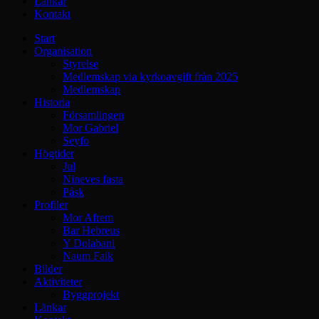
Länkar
Kontakt
Start
Organisation
Styrelse
Medlemskap via kyrkoavgift från 2025
Medlemskap
Historia
Församlingen
Mor Gabriel
Seyfo
Högtider
Jul
Nineves fasta
Påsk
Profiler
Mor Afrem
Bar Hebreus
Y Dolabani
Naum Faik
Bilder
Aktiviteter
Byggprojekt
Länkar