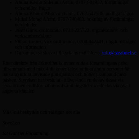
Abuna Kasho Shlemun Aslan, 0707-804952, förrättningar
och andliga frågor
Abuna Khouri Abraham Garis, 0762-647586, andliga frågor
Muksi Morad Afram, 0707-748483, bokning av förrättningar
och lokaler
Josef Garis, ordförande, 0734-225722, organisations- och
verksamhetsfrågor
Simon Cetrez, vice ordförande, 0704-442441, ungdomsfrågor
och information
Du kan också skriva till kyrkans mailadress:
info@stgabriel.se
Efter direktiv från ärkestiftet kommer endast församlingens präst
tillsammans med max 4 diakoner (absolut inga andra personer får
närvara) utföra anvisade gudstjänster och böner i samband med
påsken. Styrelsen har beslutat att livesända en del av dessa via
sociala medier. Information om sändningstider meddelas via ovan
angivna kanaler.
Må Gud beskydda och välsigna oss alla
Styrelsen
S:t Gabriel Församling