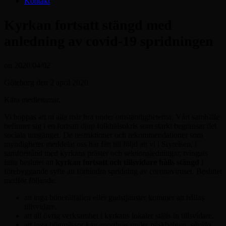
Kontakt
Kyrkan fortsatt stängd med
anledning av covid-19 spridningen
on
2020/04/02
Göteborg den 2 april 2020
Kära medlemmar,
Vi hoppas att ni alla mår bra under omständigheterna. Vårt samhälle
befinner sig i en fortsatt djup folkhälsokris som starkt begränsar det
sociala umgänget. De restriktioner och rekommendationer som
myndigheter meddelat oss har fått till följd att vi i Styrelsen, i
samförstånd med kyrkans präster och sektionsledningar, tvingats
fatta beslutet att
kyrkan fortsatt och tillsvidare hålls stängd
i
förebyggande syfte att förhindra spridning av coronaviruset. Beslutet
medför följande:
att inga bönetillfällen eller gudstjänster kommer att hållas
tillsvidare.
att all övrig verksamhet i kyrkans lokaler ställs in tillsvidare.
att inga högmässor kan anordnas under påskhelgen,
såvida