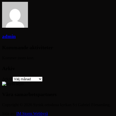
admin
Kommande aktiviteter
Kommer inom kort.
Arkiv
Arkiv
Våra samarbetspartners
Copyright © 2026 Syrisk ortodoxa kyrkan S:t Gabriel Församling,
Sida av:
IM Storm Webbyrå