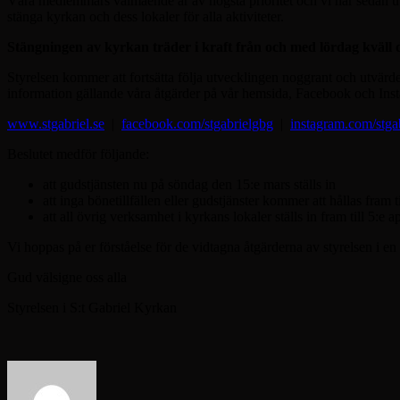
Våra medlemmars välmående är av högsta prioritet och vi har sedan utbr
stänga kyrkan och dess lokaler för alla aktiviteter.
Stängningen av kyrkan träder i kraft från och med lördag kväll den
Styrelsen kommer att fortsätta följa utvecklingen noggrant och utvär
information gällande våra åtgärder på vår hemsida, Facebook och Ins
www.stgabriel.se
|
facebook.com/stgabrielgbg
|
instagram.com/stga
Beslutet medför följande:
att gudstjänsten nu på söndag den 15:e mars ställs in
att inga bönetillfällen eller gudstjänster kommer att hållas fram ti
att all övrig verksamhet i kyrkans lokaler ställs in fram till 5:e ap
Vi hoppas på er förståelse för de vidtagna åtgärderna av styrelsen i en
Gud välsigne oss alla
Styrelsen i S:t Gabriel Kyrkan