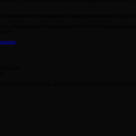
ottet av coronaviruset följt händelseutvecklingen både i och utanför Sv
 14:e mars efter kvällsbönen. Beslutet gäller fram tills 5:e april.
dera det allmänna samhällsläget löpande varefter beslut kommer att omp
tagram.
brielgbg
ll 5:e april
ril
 tid då det bedöms föreligga stor risk för smittspridning med allvarliga 