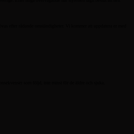
erige. Efter noga övervägande har styrelsen tagit beslut att helt
rövas efter rådande omständigheter. Vi kommer att uppdatera er med
konsekvenser som följd, inte minst för de äldre och sjuka.