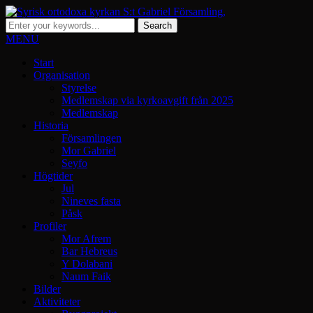
MENU
Start
Organisation
Styrelse
Medlemskap via kyrkoavgift från 2025
Medlemskap
Historia
Församlingen
Mor Gabriel
Seyfo
Högtider
Jul
Nineves fasta
Påsk
Profiler
Mor Afrem
Bar Hebreus
Y Dolabani
Naum Faik
Bilder
Aktiviteter