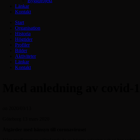
Byggprojekt
Länkar
Kontakt
Start
Organisation
Historia
Högtider
Profiler
Bilder
Aktiviteter
Länkar
Kontakt
Med anledning av covid-1
on
2020/03/13
Göteborg 13 mars 2020
Åtgärder med hänsyn till coronaviruset