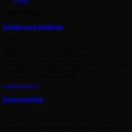
Kontakt
Nyaste inlägg
Schahro och jubileum
2016/08/27
Styrelsen välkomnar alla till S.t Gabriel Schahro. Vi firar S:t
Gabriels årsdag, som infaller 31 augusti samt årsdagen av
invigningen av vår nya kyrka som infaller 20 september.
Församlingen bjuder på grill, hymnsånger av våra duktiga shamoshe
och shamosthyothe samt andra intressanta aktiviteter. Plats: S:t
Gabriel kyrka Tid: Söndag 4 september […]
Continue Reading »
Songworkshop
2016/08/27
Studieförbundet Bilda Sydväst, Ortodox bildning och kultur i
samarbete med S:t Gabriel församling, anordnar en sångworkshop