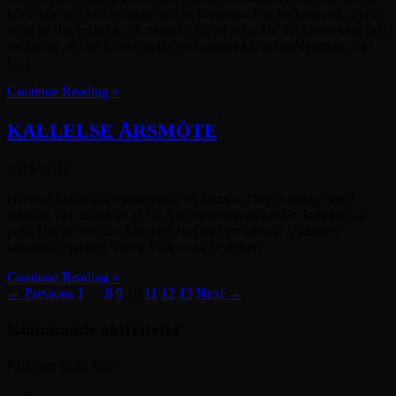
körledare och kördeltagare och är intresserad av kyrkomusik. Syftet
är att ge dig verktyg och metoder för att utveckla din sångteknik och
möjlighet att lära känna andra verksamma körledare/deltagare från
[…]
Continue Reading »
KALLELSE ÅRSMÖTE
2016/01/11
Härmed kallas alla medlemmar till årsmöte Dag: Söndag den 7
februari Tid: Klockan 11.00 Alla medlemmar har fått kallelse via
post. Har du inte fått kallelse? Har du bytt adress? Vänligen
kontakta styrelsen Varmt Välkomna Styrelsen
Continue Reading »
← Previous
1
…
8
9
10
11
12
13
Next →
Kommande aktiviteter
Kommer inom kort.