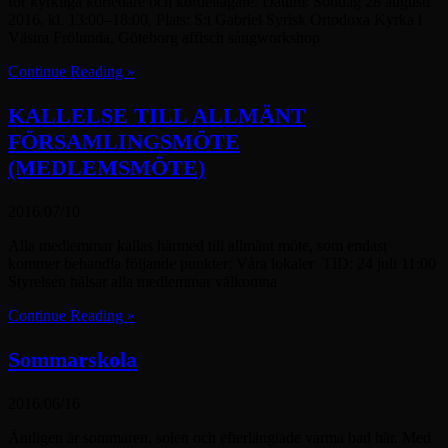
för kyrkliga körledare och kördeltagare. Datum: Söndag 28 augusti
2016, kl. 13:00–18:00, Plats: S:t Gabriel Syrisk Ortodoxa Kyrka i
Västra Frölunda, Göteborg affisch sångworkshop
Continue Reading »
KALLELSE TILL ALLMÄNT
FÖRSAMLINGSMÖTE
(MEDLEMSMÖTE)
2016/07/10
Alla medlemmar kallas härmed till allmänt möte, som endast
kommer behandla följande punkter; Våra lokaler TID: 24 juli 11:00
Styrelsen hälsar alla medlemmar välkomna
Continue Reading »
Sommarskola
2016/06/16
Äntligen är sommaren, solen och efterlängtade varma bad här. Med