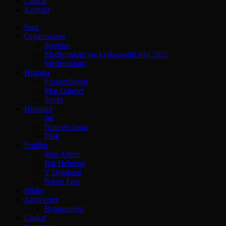
Länkar
Kontakt
Start
Organisation
Styrelse
Medlemskap via kyrkoavgift från 2025
Medlemskap
Historia
Församlingen
Mor Gabriel
Seyfo
Högtider
Jul
Nineves fasta
Påsk
Profiler
Mor Afrem
Bar Hebreus
Y Dolabani
Naum Faik
Bilder
Aktiviteter
Byggprojekt
Länkar