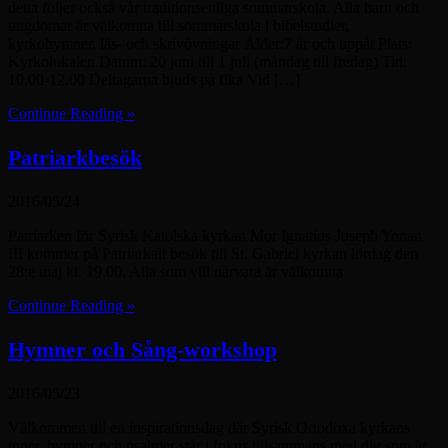
detta följer också vår traditionsenliga sommarskola. Alla barn och
ungdomar är välkomna till sommarskola i bibelstudier,
kyrkohymner, läs- och skrivövningar Ålder:7 år och uppåt Plats:
Kyrkolokalen Datum: 20 juni till 1 juli (måndag till fredag) Tid:
10.00-12.00 Deltagarna bjuds på fika Vid […]
Continue Reading »
Patriarkbesök
2016/05/24
Patriarken för Syrisk Katolska kyrkan Mor Ignatios Joseph Yonan
III kommer på Patriarkalt besök till St. Gabriel kyrkan lördag den
28:e maj kl. 19.00. Alla som vill närvara är välkomna
Continue Reading »
Hymner och Sång-workshop
2016/05/23
Välkommen till en inspirationsdag där Syrisk Ortodoxa kyrkans
toner, hymner och psalmer står i fokus tillsammans med dig som är