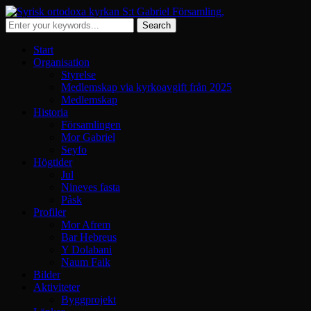
Start
Organisation
Styrelse
Medlemskap via kyrkoavgift från 2025
Medlemskap
Historia
Församlingen
Mor Gabriel
Seyfo
Högtider
Jul
Nineves fasta
Påsk
Profiler
Mor Afrem
Bar Hebreus
Y Dolabani
Naum Faik
Bilder
Aktiviteter
Byggprojekt