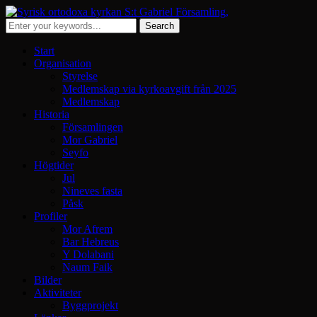
Start
Organisation
Styrelse
Medlemskap via kyrkoavgift från 2025
Medlemskap
Historia
Församlingen
Mor Gabriel
Seyfo
Högtider
Jul
Nineves fasta
Påsk
Profiler
Mor Afrem
Bar Hebreus
Y Dolabani
Naum Faik
Bilder
Aktiviteter
Byggprojekt