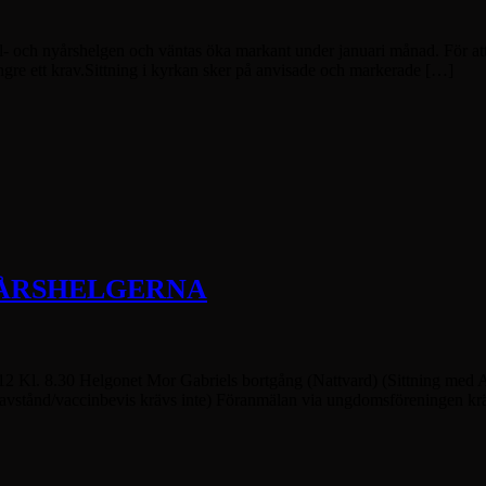
 och nyårshelgen och väntas öka markant under januari månad. För att 
längre ett krav.Sittning i kyrkan sker på anvisade och markerade […]
YÅRSHELGERNA
12 Kl. 8.30 Helgonet Mor Gabriels bortgång (Nattvard) (Sittning med 
avstånd/vaccinbevis krävs inte) Föranmälan via ungdomsföreningen kr