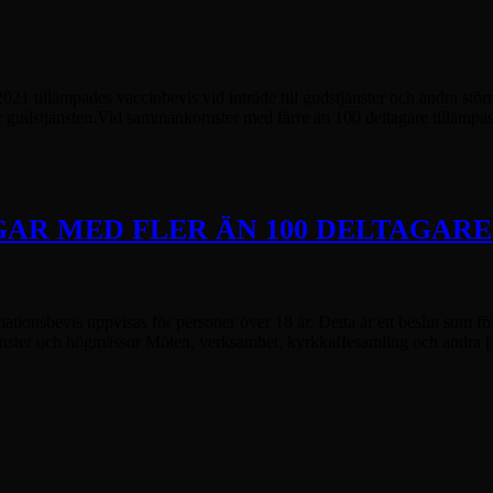
pades vaccinbevis vid inträde till gudstjänster och andra större s
r gudstjänsten.Vid sammankomster med färre än 100 deltagare tillämpa
GAR MED FLER ÄN 100 DELTAGARE
ationsbevis uppvisas för personer över 18 år. Detta är ett beslut som 
jänster och högmässor Möten, verksamhet, kyrkkaffesamling och andra 