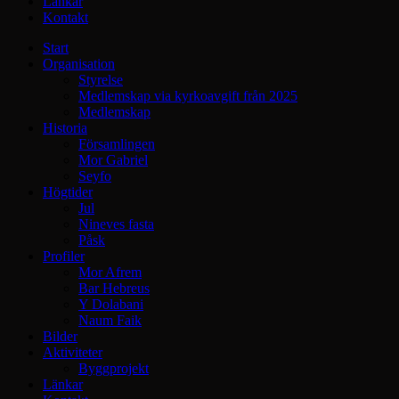
Länkar
Kontakt
Start
Organisation
Styrelse
Medlemskap via kyrkoavgift från 2025
Medlemskap
Historia
Församlingen
Mor Gabriel
Seyfo
Högtider
Jul
Nineves fasta
Påsk
Profiler
Mor Afrem
Bar Hebreus
Y Dolabani
Naum Faik
Bilder
Aktiviteter
Byggprojekt
Länkar