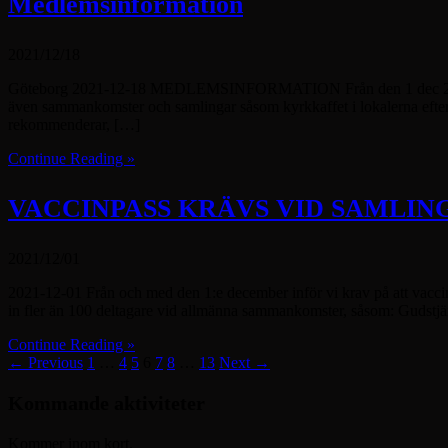
Medlemsinformation
2021/12/18
Göteborg 2021-12-18 MEDLEMSINFORMATION Från den 1 dec 2021 tilläm
även sammankomster och samlingar såsom kyrkkaffet i lokalerna efte
rekommenderar, […]
Continue Reading »
VACCINPASS KRÄVS VID SAMLIN
2021/12/01
2021-12-01 Från och med den 1:e december inför vi krav på att vaccin
in fler än 100 deltagare vid allmänna sammankomster, såsom: Gudst
Continue Reading »
← Previous
1
…
4
5
6
7
8
…
13
Next →
Kommande aktiviteter
Kommer inom kort.